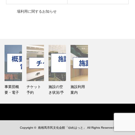
場利用に関するお知らせ
事業団概
チケット
施設の空
施設利用
要・電子
予約
き状況/予
案内
公告
約
Copyright ©
南相馬市民文化会館「ゆめはっと」
All Rights Reserved.